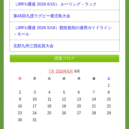
（JRFU通達 2026.6/15） ルーリング－ラック
第45回九惑ラグビー鹿児島大会
（JRFU通達 2026.5/18）競技規則の適用ガイドライン
－モール
北部九州三惑佐賀大会
惑葉ブログ
7月
2026年8月
9月
日
月
火
水
木
金
土
1
2
3
4
5
6
7
8
9
10
11
12
13
14
15
16
17
18
19
20
21
22
23
24
25
26
27
28
29
30
31