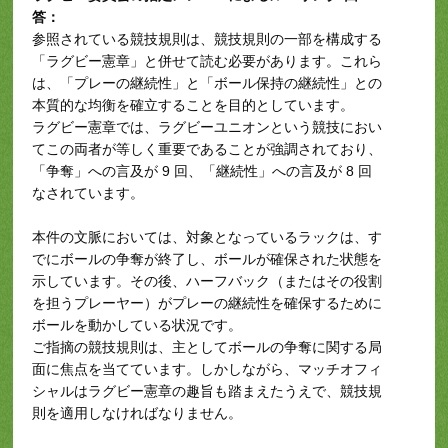
答：
参照されている競技規則は、競技規則の一部を構成する
「ラグビー憲章」と併せて読む必要があります。これら
は、「プレーの継続性」と「ボール保持の継続性」との
本質的な均衡を確立することを目的としています。
ラグビー憲章では、ラグビーユニオンという競技におい
てこの両者が等しく重要であることが強調されており、
「争奪」への言及が 9 回、「継続性」への言及が 8 回
なされています。
本件の文脈においては、対象となっているラックは、す
でにボールの争奪が終了し、ボールが確保された状態を
示しています。その後、ハーフバック（またはその役割
を担うプレーヤー）がプレーの継続性を確保するために
ボールを動かしている状況です。
ご指摘の競技規則は、主としてボールの争奪に関する局
面に焦点を当てています。しかしながら、マッチオフィ
シャルはラグビー憲章の趣旨も踏まえたうえで、競技規
則を適用しなければなりません。