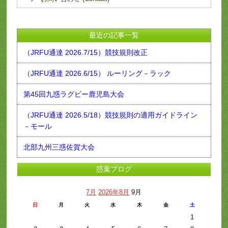
最近の記事一覧
（JRFU通達 2026.7/15）競技規則改正
（JRFU通達 2026.6/15） ルーリング－ラック
第45回九惑ラグビー鹿児島大会
（JRFU通達 2026.5/18）競技規則の適用ガイドライン
－モール
北部九州三惑佐賀大会
惑葉ブログ
7月
2026年8月
9月
日
月
火
水
木
金
土
1