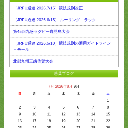
（JRFU通達 2026.7/15）競技規則改正
（JRFU通達 2026.6/15） ルーリング－ラック
第45回九惑ラグビー鹿児島大会
（JRFU通達 2026.5/18）競技規則の適用ガイドライン
－モール
北部九州三惑佐賀大会
惑葉ブログ
7月
2026年8月
9月
日
月
火
水
木
金
土
1
2
3
4
5
6
7
8
9
10
11
12
13
14
15
16
17
18
19
20
21
22
23
24
25
26
27
28
29