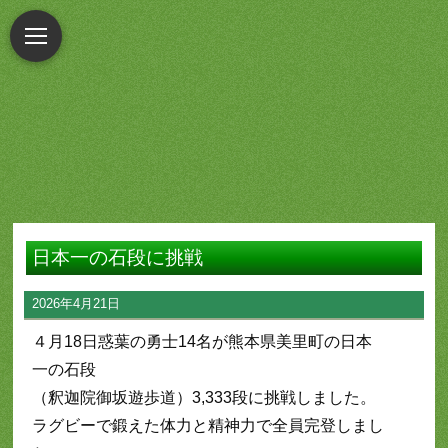
日本一の石段に挑戦
2026年4月21日
４月18日惑葉の勇士14名が熊本県美里町の日本
一の石段
（釈迦院御坂遊歩道）3,333段に挑戦しました。
ラグビーで鍛えた体力と精神力で全員完登しまし