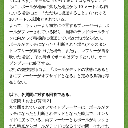
てはならず)、ボールに向かって動いてはならない。さ
らに、ボールが地面に落ちた地点から 10 メートル以内
にいる場合には、「ただちに後退すること」(いわゆる
10 メートル規則)とされている。
よって、キッカーより前方に位置するプレーヤーは、ボ
ールがプレーされている限り、自陣のデッドボールライ
ンに向かって積極的に後退していなければならない。
ボールがタッチになったと判断された場合(アシスタン
トレフリーが旗を上げた場合、または、レフリーが笛を
吹いた場合)、その時点でボールはデッドとなり、オー
プンプレーは終了する。
現行の競技規則には、「ボールがデッドの状態にあると
きにプレーヤーがオフサイドとなる」と定める条項は存
在しない。
以下、各質問に対する回答である。
【質問 1 および質問 2】
丸で囲まれているオフサイドプレーヤーは、ボールがタ
ッチになったと判断されデッドとなった時点で、オンサ
イドに戻っている。両プレーヤーともボールがキックさ
れた時点からボールがデッドになるまでの間、それぞれ