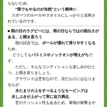
らないため、
“雨でもやるのが当然”という精神
が、
スポーツのルールやスタイルにしっかりと反映さ
れているのです。
■
雨の日のラグビーには、雨の日ならではの面白さが
ある、と開き直ろう
雨の試合では、
ボールが濡れて滑りやすくなる
ため、
どうしても
パスミスやノックオンが増えがち
で
す。
ただし、そんなコンディションも楽しみのひと
つ、と開き直りましょう。
グラウンドは芝生なので、泥だらけにはなりま
せんが、
水たまりの上をすべるようなセービングは
水しぶきが上がって実に迫力満点
。
芝のクッション性もあるため、着地の衝撃もや