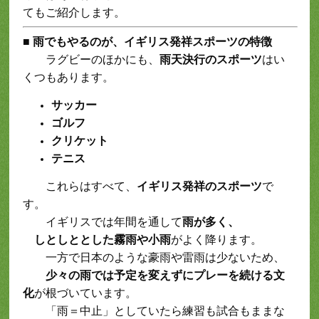
てもご紹介します。
■
雨でもやるのが、イギリス発祥スポーツの特徴
ラグビーのほかにも、
雨天決行のスポーツ
はい
くつもあります。
サッカー
ゴルフ
クリケット
テニス
これらはすべて、
イギリス発祥のスポーツ
で
す。
イギリスでは年間を通して
雨が多く、
しとしととした霧雨や小雨
がよく降ります。
一方で日本のような豪雨や雷雨は少ないため、
少々の雨では予定を変えずにプレーを続ける文
化
が根づいています。
「雨＝中止」としていたら練習も試合もままな