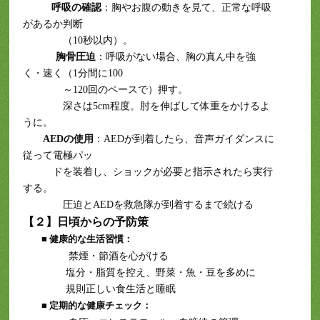
呼吸の確認
：胸やお腹の動きを見て、正常な呼吸
があるか判断
（10秒以内）。
胸骨圧迫
：呼吸がない場合、胸の真ん中を強
く・速く（1分間に100
～120回のペースで）押す。
深さは5cm程度。肘を伸ばして体重をかけるよ
うに。
AEDの使用
：AEDが到着したら、音声ガイダンスに
従って電極パッ
ドを装着し、ショックが必要と指示されたら実行
する。
圧迫とAEDを救急隊が到着するまで続ける
【２】日頃からの予防策
■ 健康的な生活習慣：
禁煙・節酒を心がける
塩分・脂質を控え、野菜・魚・豆を多めに
規則正しい食生活と睡眠
■ 定期的な健康チェック：