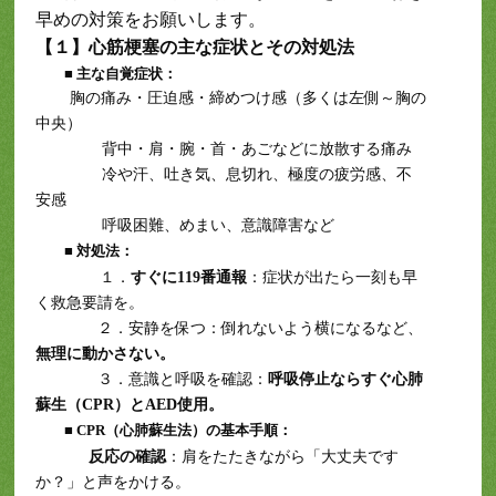
早めの対策をお願いします。
【１】心筋梗塞の主な症状とその対処法
■ 主な自覚症状：
胸の痛み・圧迫感・締めつけ感（多くは左側～胸の
中央）
背中・肩・腕・首・あごなどに放散する痛み
冷や汗、吐き気、息切れ、極度の疲労感、不
安感
呼吸困難、めまい、意識障害など
■ 対処法：
１．
すぐに119番通報
：症状が出たら一刻も早
く救急要請を。
２．安静を保つ：倒れないよう横になるなど、
無理に動かさない。
３．意識と呼吸を確認：
呼吸停止ならすぐ心肺
蘇生（CPR）とAED使用。
■ CPR（心肺蘇生法）の基本手順：
反応の確認
：肩をたたきながら「大丈夫です
か？」と声をかける。