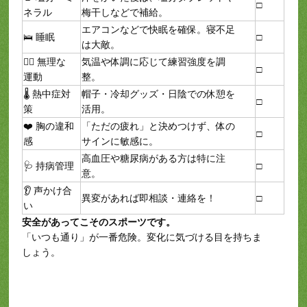
□
ネラル
梅干しなどで補給。
エアコンなどで快眠を確保。寝不足
🛌 睡眠
□
は大敵。
🧘‍♂️ 無理な
気温や体調に応じて練習強度を調
□
運動
整。
🌡 熱中症対
帽子・冷却グッズ・日陰での休憩を
□
策
活用。
❤️ 胸の違和
「ただの疲れ」と決めつけず、体の
□
感
サインに敏感に。
高血圧や糖尿病がある方は特に注
🩺 持病管理
□
意。
👂 声かけ合
異変があれば即相談・連絡を！
□
い
安全があってこそのスポーツです。
「いつも通り」が一番危険。変化に気づける目を持ちま
しょう。