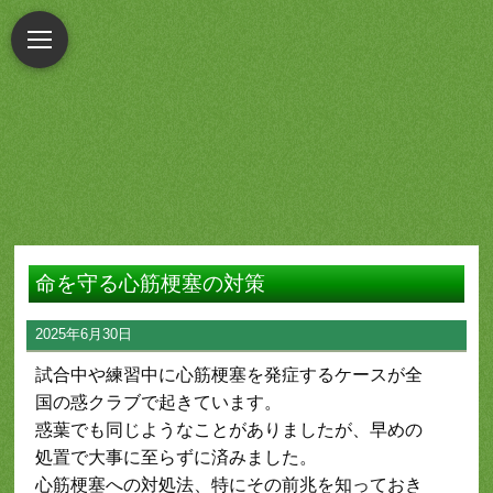
命を守る心筋梗塞の対策
2025年6月30日
試合中や練習中に心筋梗塞を発症するケースが全
国の惑クラブで起きています。
惑葉でも同じようなことがありましたが、早めの
処置で大事に至らずに済みました。
心筋梗塞への対処法、特にその前兆を知っておき