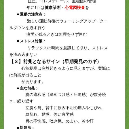
血圧、コレステロール、血糖値の管理
年に1回は
健康診断・
心電図検査
を
■ 運動の注意点：
激しい運動前後のウォーミングアップ・クー
ルダウンを必ず行う
疲労が残るときは無理をせず休む
■ ストレス対策：
リラックスの時間を意識して取り、ストレス
を溜め込まない
【３】前兆となるサイン（早期発見のカギ）
心筋梗塞は突然起きるように見えますが、実際に
は前兆が出ること
があります。
■ 主な前兆：
胸の違和感（締めつけ感・圧迫感）が数分続
き、繰り返す
左腕や肩、背中に原因不明の痛みやしびれ
息切れ、動悸、強い疲労感
胃の不快感、吐き気、めまい、冷や汗
■ 対処法：