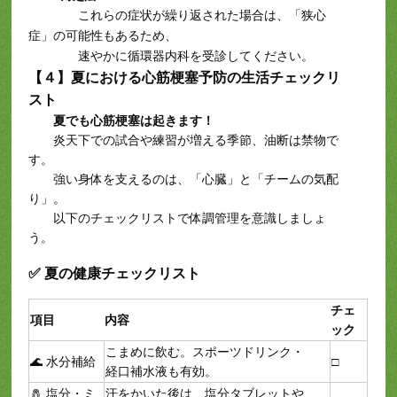
これらの症状が繰り返された場合は、「狭心
症」の可能性もあるため、
速やかに循環器内科を受診してください。
【４】
夏における心筋梗塞予防の生活チェックリ
スト
夏でも心筋梗塞は起きます！
炎天下での試合や練習が増える季節、油断は禁物で
す。
強い身体を支えるのは、「心臓」と「チームの気配
り」。
以下のチェックリストで体調管理を意識しましょ
う。
✅ 夏の健康チェックリスト
チェ
項目
内容
ック
こまめに飲む。スポーツドリンク・
🌊 水分補給
□
経口補水液も有効。
🧂 塩分・ミ
汗をかいた後は、塩分タブレットや