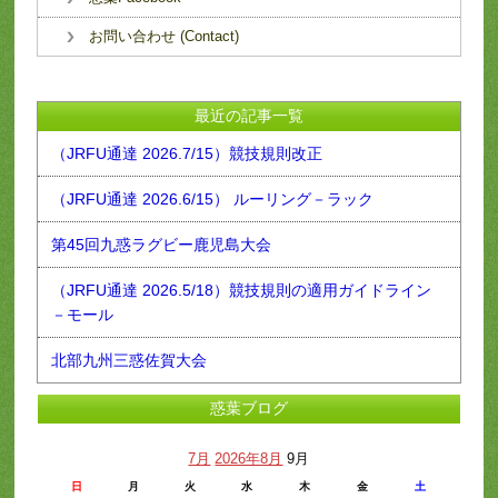
お問い合わせ (Contact)
最近の記事一覧
（JRFU通達 2026.7/15）競技規則改正
（JRFU通達 2026.6/15） ルーリング－ラック
第45回九惑ラグビー鹿児島大会
（JRFU通達 2026.5/18）競技規則の適用ガイドライン
－モール
北部九州三惑佐賀大会
惑葉ブログ
7月
2026年8月
9月
日
月
火
水
木
金
土