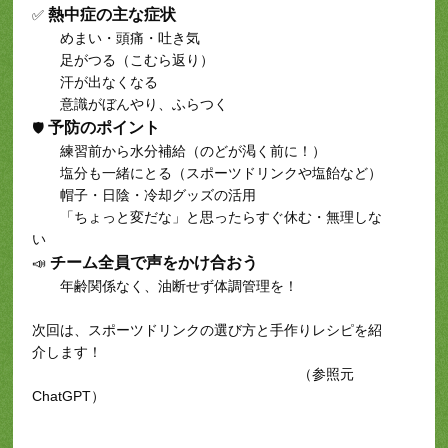
熱中症の主な症状
✅
めまい・頭痛・吐き気
足がつる（こむら返り）
汗が出なくなる
意識がぼんやり、ふらつく
予防のポイント
🛡️
練習前から水分補給（のどが渇く前に！）
塩分も一緒にとる（スポーツドリンクや塩飴など）
帽子・日陰・冷却グッズの活用
「ちょっと変だな」と思ったらすぐ休む・無理しな
い
チーム全員で声をかけ合おう
📣
年齢関係なく、油断せず体調管理を！
次回は、スポーツドリンクの選び方と手作りレシピを紹
介します！
（参照元
ChatGPT）