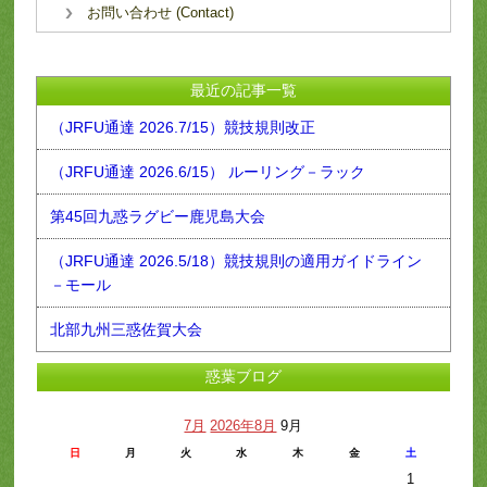
お問い合わせ (Contact)
最近の記事一覧
（JRFU通達 2026.7/15）競技規則改正
（JRFU通達 2026.6/15） ルーリング－ラック
第45回九惑ラグビー鹿児島大会
（JRFU通達 2026.5/18）競技規則の適用ガイドライン
－モール
北部九州三惑佐賀大会
惑葉ブログ
7月
2026年8月
9月
日
月
火
水
木
金
土
1