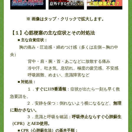
※ 画像はタップ・クリックで拡大します。
【１】心筋梗塞の主な症状とその対処法
■
主な自覚症状：
胸の痛み・圧迫感・締めつけ感（多くは左側～胸の中
央）
背中・肩・腕・首・あごなどに放散する痛み
冷や汗、吐き気、息切れ、極度の疲労感、不安感
呼吸困難、めまい、意識障害など
■
対処法：
１．
すぐに119番通報
：症状が出たら一刻も早く救
急要請を。
２．安静を保つ：倒れないよう横になるなど、
無理
に動かさない。
３．意識と呼吸を確認：
呼吸停止ならすぐ心肺蘇生
（CPR）とAED使用。
■ CPR
（心肺蘇生法）の基本手順：