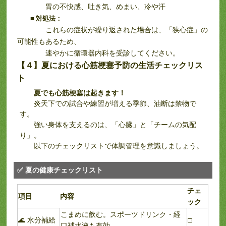
胃の不快感、吐き気、めまい、冷や汗
■
対処法：
これらの症状が繰り返された場合は、「狭心症」の
可能性もあるため、
速やかに循環器内科を受診してください。
【４】
夏における心筋梗塞予防の生活チェックリス
ト
夏でも心筋梗塞は起きます！
炎天下での試合や練習が増える季節、油断は禁物で
す。
強い身体を支えるのは、「心臓」と「チームの気配
り」。
以下のチェックリストで体調管理を意識しましょう。
✅ 夏の健康チェックリスト
チェ
項目
内容
ック
こまめに飲む。スポーツドリンク・経
🌊 水分補給
□
口補水液も有効。