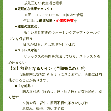
規則正しい食生活と睡眠
■
定期的な健康チェック：
血圧、コレステロール、血糖値の管理
年に1回は
健康診断・
心電図検査
を
■
運動の注意点：
激しい運動前後のウォーミングアップ・クールダ
ウンを必ず行う
疲労が残るときは無理をせず休む
■
ストレス対策：
リラックスの時間を意識して取り、ストレスを溜
め込まない
【３】前兆となるサイン（早期発見のカギ）
心筋梗塞は突然起きるように見えますが、実際には前
兆が出ることがあります。
■
主な前兆：
胸の違和感（締めつけ感・圧迫感）が数分続き、繰
り返す
左腕や肩、背中に原因不明の痛みやしびれ
息切れ、動悸、強い疲労感