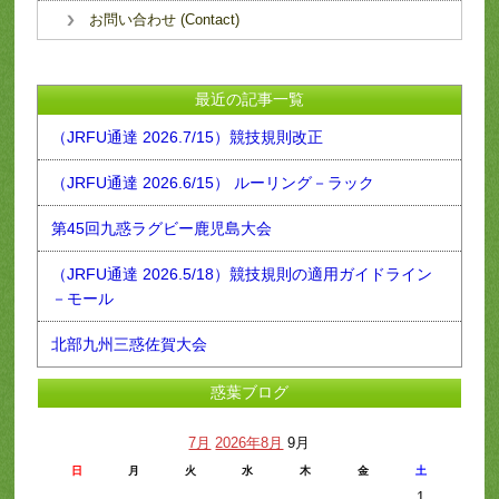
お問い合わせ (Contact)
最近の記事一覧
（JRFU通達 2026.7/15）競技規則改正
（JRFU通達 2026.6/15） ルーリング－ラック
第45回九惑ラグビー鹿児島大会
（JRFU通達 2026.5/18）競技規則の適用ガイドライン
－モール
北部九州三惑佐賀大会
惑葉ブログ
7月
2026年8月
9月
日
月
火
水
木
金
土
1