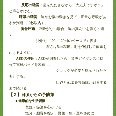
反応の確認
：肩をたたきながら「大丈夫ですか？」
と声をかける。
呼吸の確認
：胸やお腹の動きを見て、正常な呼吸があ
るか判断（10秒以内）。
胸骨圧迫
：呼吸がない場合、胸の真ん中を強く・速
く
（1分間に100～120回のペースで）押す。
深さは5cm程度。肘を伸ばして体重を
かけるように。
AED
の使用
：AEDが到着したら、音声ガイダンスに従
って電極パッドを装着し、
ショックが必要と指示されたら
実行する。
圧迫とAEDを救急隊が到着する
まで続ける
【２】日頃からの予防策
■
健康的な生活習慣：
禁煙・節酒を心がける
塩分・脂質を控え、野菜・魚・豆を多めに