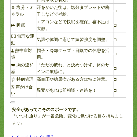
🧂 塩分・ミ
汗をかいた後は、塩分タブレットや梅
□
ネラル
干しなどで補給。
エアコンなどで快眠を確保。寝不足は
🛌 睡眠
□
大敵。
🧘‍♂️ 無理な運
気温や体調に応じて練習強度を調整。
□
動
🌡 熱中症対
帽子・冷却グッズ・日陰での休憩を活
□
策
用。
❤️ 胸の違和
「ただの疲れ」と決めつけず、体のサ
□
感
インに敏感に。
🩺 持病管理
高血圧や糖尿病がある方は特に注意。
□
👂 声かけ合
異変があれば即相談・連絡を！
□
い
安全があってこそのスポーツです。
「いつも通り」が一番危険。変化に気づける目を持ちまし
ょう。