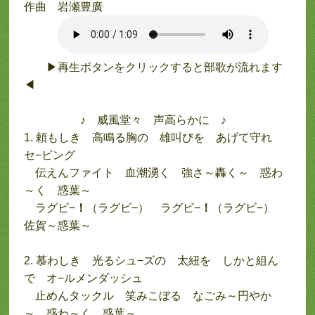
作曲 岩瀬豊廣
▶再生ボタンをクリックすると部歌が流れます
◀
♪ 威風堂々 声高らかに ♪
1. 頼もしき 高鳴る胸の 雄叫びを あげて守れ
セ−ビング
伝えんファイト 血潮湧く 強さ～轟く～ 惑わ
～く 惑葉～
ラグビ−
！
（ラグビ−） ラグビ−
！
（ラグビ−）
佐賀～惑葉～
2. 慕わしき 光るシュ−ズの 太紐を しかと組ん
で オ−ルメンダッシュ
止めんタックル 笑みこぼる なごみ～円やか
～ 惑わ～く 惑葉～