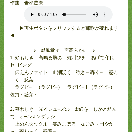
作曲 岩瀬豊廣
▶再生ボタンをクリックすると部歌が流れます
◀
♪ 威風堂々 声高らかに ♪
1. 頼もしき 高鳴る胸の 雄叫びを あげて守れ
セ−ビング
伝えんファイト 血潮湧く 強さ～轟く～ 惑わ
～く 惑葉～
ラグビ−
！
（ラグビ−） ラグビ−
！
（ラグビ−）
佐賀～惑葉～
2. 慕わしき 光るシュ−ズの 太紐を しかと組ん
で オ−ルメンダッシュ
止めんタックル 笑みこぼる なごみ～円やか
～ 惑わ～く 惑葉～