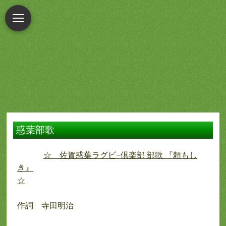
惑葉部歌
☆ 佐賀惑葉ラグビ−倶楽部 部歌 『頼もし
き』
☆
作詞 寺田明治