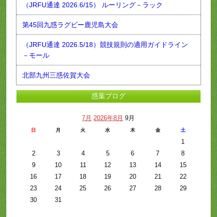
（JRFU通達 2026.6/15） ルーリング－ラック
第45回九惑ラグビー鹿児島大会
（JRFU通達 2026.5/18）競技規則の適用ガイドライン
－モール
北部九州三惑佐賀大会
惑葉ブログ
7月
2026年8月
9月
日
月
火
水
木
金
土
1
2
3
4
5
6
7
8
9
10
11
12
13
14
15
16
17
18
19
20
21
22
23
24
25
26
27
28
29
30
31