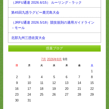
（JRFU通達 2026.6/15） ルーリング－ラック
第45回九惑ラグビー鹿児島大会
（JRFU通達 2026.5/18）競技規則の適用ガイドライン
－モール
北部九州三惑佐賀大会
惑葉ブログ
7月
2026年8月
9月
日
月
火
水
木
金
土
1
2
3
4
5
6
7
8
9
10
11
12
13
14
15
16
17
18
19
20
21
22
23
24
25
26
27
28
29
30
31