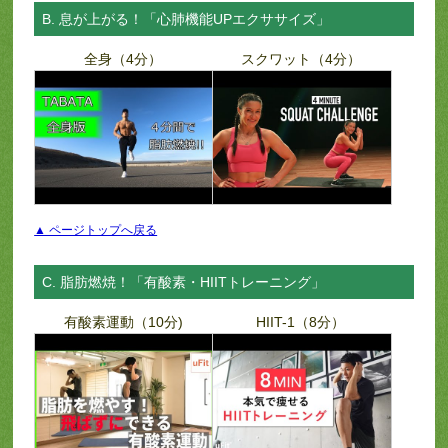
B. 息が上がる！「心肺機能UPエクササイズ」
全身（4分）
スクワット（4分）
▲ ページトップへ戻る
C. 脂肪燃焼！「有酸素・HIITトレーニング」
有酸素運動（10分)
HIIT-1（8分）