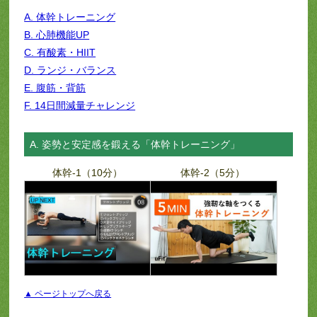
A. 体幹トレーニング
B. 心肺機能UP
C. 有酸素・HIIT
D. ランジ・バランス
E. 腹筋・背筋
F. 14日間減量チャレンジ
A. 姿勢と安定感を鍛える「体幹トレーニング」
体幹-1（10分）
体幹-2（5分）
▲ ページトップへ戻る