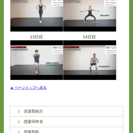
13日目
14日目
▲ ページトップへ戻る
倶楽部紹介
惑葉50年史
惑葉部歌