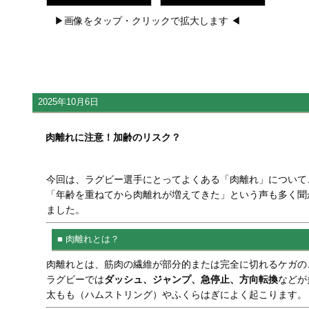
▶画像をタップ・クリックで拡大します ◀
2025年10月6日
肉離れに注意！加齢のリスク？
今回は、ラグビー選手にとってよくある「肉離れ」について
「年齢を重ねてから肉離れが増えてきた」という声も多く聞
ました。
■ 肉離れとは？
肉離れとは、筋肉の繊維が部分的または完全に切れるケガの
ラグビーでは
ダッシュ、ジャンプ、急停止、方向転換
などが
太もも（ハムストリング）やふくらはぎによく起こります。