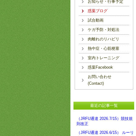
お知らせ・行事予定
惑葉ブログ
試合動画
ケガ予防・対処法
肉離れのリハビリ
熱中症・心筋梗塞
室内トレーニング
惑葉Facebook
お問い合わせ
(Contact)
最近の記事一覧
（JRFU通達 2026.7/15）競技規
則改正
（JRFU通達 2026.6/15） ルーリ