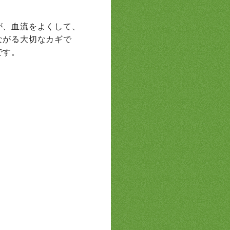
が、血流をよくして、
ながる大切なカギで
です。