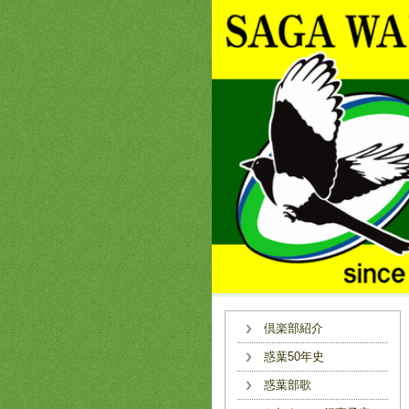
倶楽部紹介
惑葉50年史
惑葉部歌