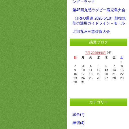
ング－ラック
第45回九惑ラグビー鹿児島大会
（JRFU通達 2026.5/18）競技規
則の適用ガイドライン－モール
北部九州三惑佐賀大会
惑葉ブログ
7月
2026年8月
9月
日
月
火
水
木
金
土
1
2
3
4
5
6
7
8
9
10
11
12
13
14
15
16
17
18
19
20
21
22
23
24
25
26
27
28
29
30
31
カテゴリー
試合(7)
練習(4)