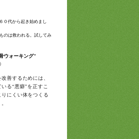
６０代から起き始めまし
るものは救われる。試してみ
骨ウォーキング"
）
を改善するためには、
いる“悪癖”を正すこ
こりにくい体をつくる
」。