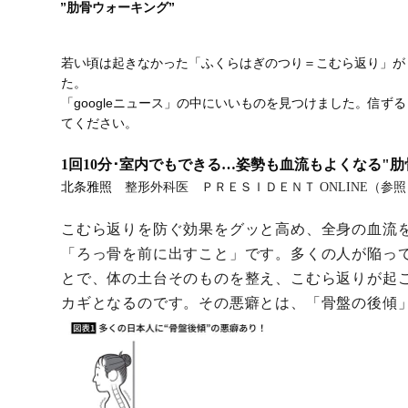
”肋骨ウォーキング”
若い頃は起きなかった「ふくらはぎのつり＝こむら返り」が
た。
「googleニュース」の中にいいものを見つけました。信ず
てください。
1
回10分･室内でもできる…姿勢も血流もよくなる"肋
北条雅照
整形外科医 ＰＲＥＳＩＤＥＮＴ ONLINE（参照
こむら返りを防ぐ効果をグッと高め、全身の血流
「ろっ骨を前に出すこと」です。
多くの人が陥って
とで、体の土台そのものを整え、こむら返りが起
カギとなるのです。その悪癖とは、「骨盤の後傾