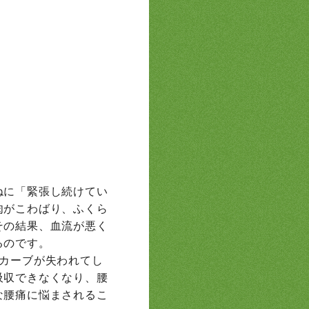
ねに「緊張し続けてい
肉がこわばり、ふくら
その結果、血流が悪く
るのです。
字カーブが失われてし
吸収できなくなり、腰
な腰痛に悩まされるこ