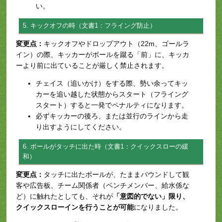
い。
5. キックオフの時（文書1：フライング防止）
変更点：
キックオフやドロップアウト（22m、ゴールラ
イン）の際、キッカーがボールを蹴る「前」に、キッカ
ーより前に出ていることが厳しく禁止されます。
チェイス（追いかけ）をする際、勢い余ってキッ
カーを追い越した状態からスタート（フライング
スタート）すると一発でペナルティになります。
必ずキッカーの後ろ、または並行のラインから走
り出すようにしてください。
6. ボールがタッチに出た時（文書1：クイックスローの緩
和）
変更点：
タッチに出たボールが、たままバウンドして観
客や広告板、チーム関係者（ベンチメンバー、給水係な
ど）に触れたとしても、それが
「意図的でない」限り、
クイックスローインを行うことが可能
になりました。