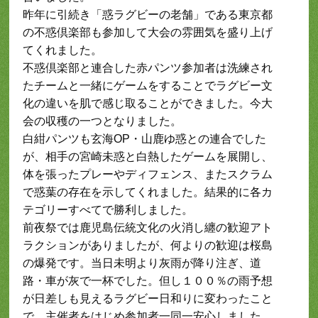
昨年に引続き「惑ラグビーの老舗」である東京都
の不惑倶楽部も参加して大会の雰囲気を盛り上げ
てくれました。
不惑倶楽部と連合した赤パンツ参加者は洗練され
たチームと一緒にゲームをすることでラグビー文
化の違いを肌で感じ取ることができました。今大
会の収穫の一つとなりました。
白紺パンツも玄海OP・山鹿ゆ惑との連合でした
が、相手の宮崎未惑と白熱したゲームを展開し、
体を張ったプレーやディフェンス、またスクラム
で惑葉の存在を示してくれました。結果的に各カ
テゴリーすべてで勝利しました。
前夜祭では鹿児島伝統文化の火消し纏の歓迎アト
ラクションがありましたが、何よりの歓迎は桜島
の爆発です。当日未明より灰雨が降り注ぎ、道
路・車が灰で一杯でした。但し１００％の雨予想
が日差しも見えるラグビー日和りに変わったこと
で、主催者をはじめ参加者一同一安心しました