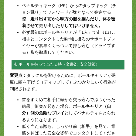
ペナルティキック（PK）からのタップキック（チ
ョン蹴り）でフォワードが塊となって突進する
際、
走り出す前から味方の服を掴んだり、体を密
着させて走り出したりしてはいけません。
必ず最初はボールキャリアが「1人」で走り出し、
相手とコンタクトした瞬間に後ろのサポートプレ
イヤーが素早くくっついて押し込む（ドライブす
る）形を徹底してください。
4. ボールを持って当たる時（文書2：安全対策）
変更点：
タックルを避けるために、ボールキャリアが過
度に頭を下げて（ディップして）ぶつかりにいく行為が
制限されます。
首をすくめて相手に頭から突っ込んでぶつかった
結果、衝突が起きた場合、
ボールキャリア（自
分）側の危険なプレイ
としてペナルティをとられ
るようになります。
低く当たる際も、しっかり前（相手）を見て、背
筋を伸ばした安全な姿勢でコンタクトしてくださ