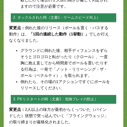
ますので注意が必要です。
2. タックルされた時（文書1：ゲームスピード向上）
変更点：
倒れた後のリリース（ボールを置く・パスする
動作）は、
「1回の連続した動作（1挙動）」
でしか行え
なくなりました。
グラウンドに倒れた後、相手ディフェンスをずら
そうとゴロゴロと転がったり（クロール）、一度
胸に抱え直してから時間差でボールを置いたりす
る行為は、一発で「ノット・リリーシング・ザ・
ボール（ペナルティ）」を取られます。
倒れたら、その場の1アクションですぐにボールを
リリースしてください。
3. PKリスタートの時（文書2：危険プレイの防止）
変更点：
2人以上の味方が最初からくっついた（バイン
ドした）状態で突っ込んでいく「フライングウェッジ」
の取り締まりが厳格化されました。