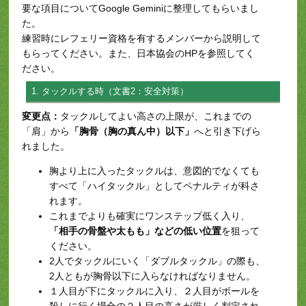
要な項目についてGoogle Geminiに整理してもらいまし
た。
練習時にレフェリー資格を有するメンバーから説明して
もらってください。また、日本協会のHPを参照してく
ださい。
1. タックルする時（文書2：安全対策）
変更点：
タックルしてよい高さの上限が、これまでの
「肩」から
「胸骨（胸の真ん中）以下」
へと引き下げら
れました。
胸より上に入ったタックルは、意図的でなくても
すべて「ハイタックル」としてペナルティが科さ
れます。
これまでよりも確実にワンステップ低く入り、
「相手の骨盤や太もも」などの低い位置
を狙って
ください。
2人でタックルにいく「ダブルタックル」の際も、
2人ともが胸骨以下に入らなければなりません。
１人目が下にタックルに入り、２人目がボールを
殺しに行く場合の２人目の高さが厳しく判定され