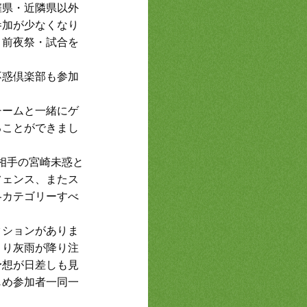
催県・近隣県以外
参加が少なくなり
、前夜祭・試合を
不惑倶楽部も参加
チームと一緒にゲ
ることができまし
相手の宮崎未惑と
フェンス、またス
各カテゴリーすべ
クションがありま
より灰雨が降り注
予想が日差しも見
じめ参加者一同一