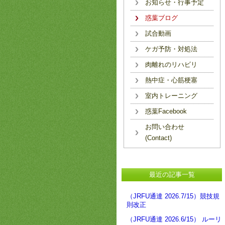
お知らせ・行事予定
惑葉ブログ
試合動画
ケガ予防・対処法
肉離れのリハビリ
熱中症・心筋梗塞
室内トレーニング
惑葉Facebook
お問い合わせ
(Contact)
最近の記事一覧
（JRFU通達 2026.7/15）競技規
則改正
（JRFU通達 2026.6/15） ルーリ