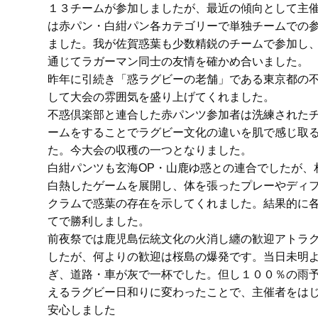
１３チームが参加しましたが、最近の傾向として主
は赤パン・白紺パン各カテゴリーで単独チームでの
ました。我が佐賀惑葉も少数精鋭のチームで参加し
通じてラガーマン同士の友情を確かめ合いました。
昨年に引続き「惑ラグビーの老舗」である東京都の
して大会の雰囲気を盛り上げてくれました。
不惑倶楽部と連合した赤パンツ参加者は洗練された
ームをすることでラグビー文化の違いを肌で感じ取
た。今大会の収穫の一つとなりました。
白紺パンツも玄海OP・山鹿ゆ惑との連合でしたが、
白熱したゲームを展開し、体を張ったプレーやディ
クラムで惑葉の存在を示してくれました。結果的に
てで勝利しました。
前夜祭では鹿児島伝統文化の火消し纏の歓迎アトラ
したが、何よりの歓迎は桜島の爆発です。当日未明
ぎ、道路・車が灰で一杯でした。但し１００％の雨
えるラグビー日和りに変わったことで、主催者をは
安心しました