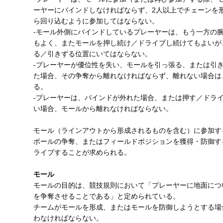
ーヤーにバインドしなければならず、2人以上でチェーンを
ら回り込むように参加してはならない。
‐モール外側にバインドしているプレーヤーは、もう一方の
もよく、またモールを押し続け／ドライブし続けてもよいが
る／引きずる位置にいてはならない。
‐プレーヤーが優位性を失い、モールを引っ張る、または引
た場合、その争奪から離れなければならず、離れない場合は
る。
‐プレーヤーは、バインドが外れた場合、または押す／ドラ
い場合、モールから離れなければならない。
モール（ラインアウトから形成されるものを含む）に参加す
ボールの争奪、またはフィールドポジションを獲得・防御す
ライブすることが求められる。
モール
モールの目的は、競技規則において「プレーヤーに地面につ
を争奪させることである」と定められている。
チームがモールを形成、またはモールを防御しようとする場
わなければならない。