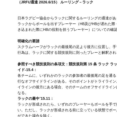
（JRFU通達 2026.6/15） ルーリング－ラック
日本ラグビー協会からラックに関するルーリングの通達があ
ラックからボールを出すプレーヤー（HB及びHBが遅れた際
き込まれた際にHBの役割を担うプレーヤー）についての確
明確化の要請
スクラムハーフがラックの最後尾の足より後方に位置し、手
行為は、ラックに関する競技規則に則ったプレーと解釈され
参照すべき競技規則の条項文：競技規則第 15 条 ラック ラ
イド-15.4：
各チームに、いずれかのラックの参加者の最後尾の足を通る
行なオフサイドラインがある。そのポイントがトライライン
イラインの後方にある場合、そのチームのオフサイドライン
なる。
ラックの最中⁻15.11：
ラックが形成されたら、いずれのプレーヤーもボールを手で
い。ただし、ラックが形成される前に立っている状態でボー
ができた場合を除く。