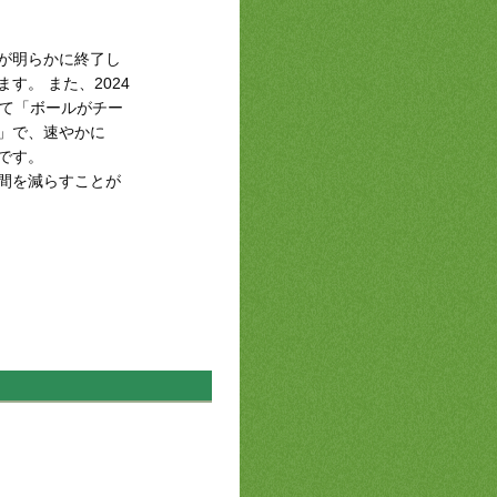
が明らかに終了し
。 また、2024
いて「ボールがチー
」で、速やかに
です。
間を減らすことが