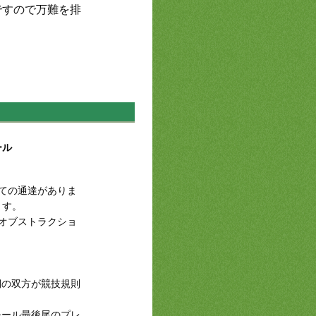
ですので万難を排
ール
ての通達がありま
ます。
オブストラクショ
側の双方が競技規則
モール最後尾のプレ