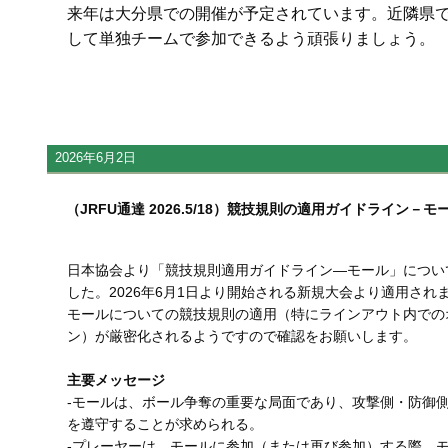
来年は大分県での開催が予定されています。近隣県
して単独チームで参加できるよう頑張りましょう。
2026年6月2日
（JRFU通達 2026.5/18）競技規則の適用ガイドライン－モ
日本協会より「競技規則適用ガイドライン―モール」につい
した。2026年6月1日より開始される新規大会より適用され
モールについての競技規則の適用（特にラインアウト内での
ン）が厳密化されるようですので確認をお願いします。
主要メッセージ
‐モールは、ボール争奪の重要な局面であり、攻撃側・防御
を遵守することが求められる。
‐プレーヤーは、モールに参加（または再び参加）する際、