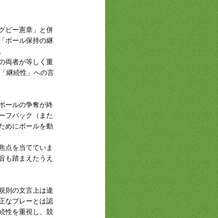
グビー憲章」と併
「ボール保持の継
。
の両者が等しく重
、「継続性」への言
ボールの争奪が終
ーフバック（また
ためにボールを動
焦点を当てていま
旨も踏まえたうえ
規則の文言上は違
正なプレーとは認
続性を重視し、競