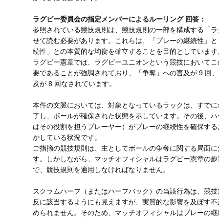
ラグビー委員会の指定メンバーによるルーリング 回答：
参照されている競技規則は、競技規則の一部を構成する「ラ
せて読む必要があります。これらは、「プレーの継続性」と
続性」との本質的な均衡を確立することを目的としています
ラグビー憲章では、ラグビーユニオンという競技においてこ
要であることが強調されており、「争奪」への言及が 9 回
及が 8 回なされています。
本件の文脈においては、対象となっているラックは、すでに
了し、ボールが確保された状態を示しています。その後、ハ
はその役割を担うプレーヤー）がプレーの継続性を確保する
かしている状況です。
ご指摘の競技規則は、主としてボールの争奪に関する局面に
す。しかしながら、マッチオフィシャルはラグビー憲章の趣
で、競技規則を適用しなければなりません。
スクラムハーフ（またはハーフバック）の当該行為は、競技
反に該当するようにも見えますが、実質的な影響を及ぼす不
められません。そのため、マッチオフィシャルはプレーの継