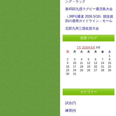
ング－ラック
第45回九惑ラグビー鹿児島大会
（JRFU通達 2026.5/18）競技規
則の適用ガイドライン－モール
北部九州三惑佐賀大会
惑葉ブログ
7月
2026年8月
9月
日
月
火
水
木
金
土
1
2
3
4
5
6
7
8
9
10
11
12
13
14
15
16
17
18
19
20
21
22
23
24
25
26
27
28
29
30
31
カテゴリー
試合(7)
練習(4)