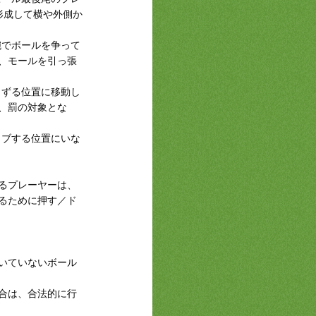
形成して横や外側か
腕でボールを争って
、モールを引っ張
きずる位置に移動し
、罰の対象とな
イブする位置にいな
るプレーヤーは、
るために押す／ド
いていないボール
合は、合法的に行