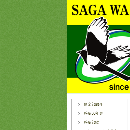
倶楽部紹介
惑葉50年史
惑葉部歌